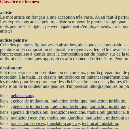
Glossaire de termes:
artiste
Le mot artiste en français a une acception très vaste. Aussi faut-il parfoi
Les expressions artiste peintre, artiste sculpteur, le premier s'appliqua
mots peintre et sculpteur peuvent également s'employer seuls. La Conven
artistes.
artiste peintre
Crée des peintures figuratives et abstraites, ainsi que des compositions
peinture ou la composition et choisit le moyen avec lequel le travail sera
l'encre; esquisse à grands traits la composition sur du papier, sur de la
utilisant des techniques appropriées afin d'obtenir l'effet désiré. Peut pr
dessinateur
Fait des dessins en noir et blanc ou en couleurs, pour la préparation d
reproduit, à la main, les dessins multicolores en traitant séparément ch
les dessins pour les reporter sur des clichés de bois ou des cylindres d'
détails ou de la couleur aux plaques d'impression lithographiques ou p
liens:
uebersetzung
liens:
agence de traduction
,
traduction technique
,
traduction juridique,
liens:
agence de traduction
,
traduction technique
,
traduction juridique
,
liens:
agenzia di traduzioni,
traduzioni tecniche
,
traduzioni giuridiche
,
t
liens:
traduzioni tecniche
,
traduzione giuridica
,
traduzioni
,
traduzioni p
liens:
translation services
,
translation agency
,
technical translation
,
liens:
translation services
,
translation agency
,
technical translation