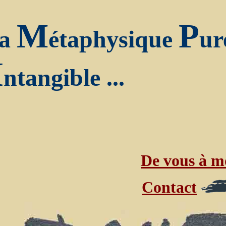
M
P
a
étaphysique
ur
I
ntangible ...
De vous à m
Contact