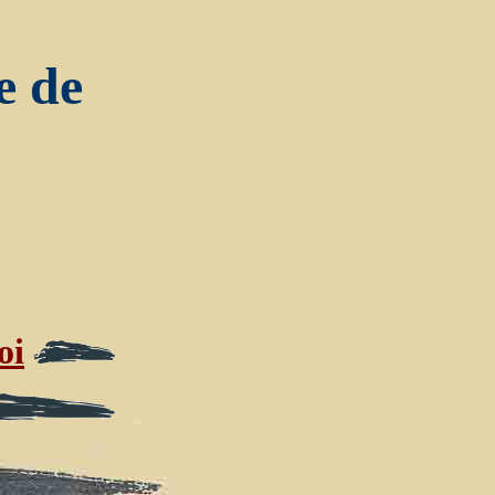
e de
oi