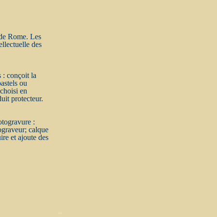
n de Rome. Les
llectuelle des
 : conçoit la
pastels ou
 choisi en
uit protecteur.
otogravure :
tograveur; calque
ire et ajoute des