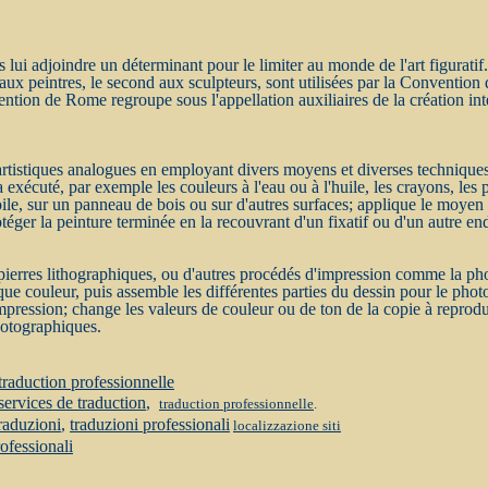
s lui adjoindre un déterminant pour le limiter au monde de l'art figuratif.
nt aux peintres, le second aux sculpteurs, sont utilisées par la Conventio
tion de Rome regroupe sous l'appellation auxiliaires de la création inte
 artistiques analogues en employant divers moyens et diverses techniques
 exécuté, par exemple les couleurs à l'eau ou à l'huile, les crayons, les 
 toile, sur un panneau de bois ou sur d'autres surfaces; applique le moyen
otéger la peinture terminée en la recouvrant d'un fixatif ou d'un autre end
e pierres lithographiques, ou d'autres procédés d'impression comme la ph
aque couleur, puis assemble les différentes parties du dessin pour le pho
impression; change les valeurs de couleur ou de ton de la copie à reprodu
hotographiques.
traduction professionnelle
services de traduction
,
traduction professionnelle
.
raduzioni
,
traduzioni professionali
localizzazione siti
rofessional
i